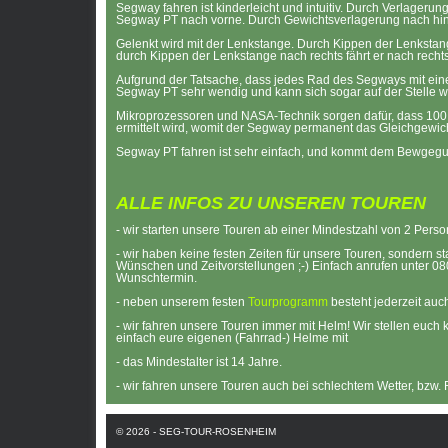
Segway fahren ist kinderleicht und intuitiv. Durch Verlageru
Segway PT nach vorne. Durch Gewichtsverlagerung nach hint
Gelenkt wird mit der Lenkstange. Durch Kippen der Lenkstang
durch Kippen der Lenkstange nach rechts fährt er nach rechts
Aufgrund der Tatsache, dass jedes Rad des Segways mit eine
Segway PT sehr wendig und kann sich sogar auf der Stelle w
Mikroprozessoren und NASA-Technik sorgen dafür, dass 100
ermittelt wird, womit der Segway permanent das Gleichgewich
Segway PT fahren ist sehr einfach, und kommt dem Bewgegu
ALLE INFOS ZU UNSEREN TOUREN
- wir starten unsere Touren ab einer Mindestzahl von 2 Pers
- wir haben keine festen Zeiten für unsere Touren, sondern st
Wünschen und Zeitvorstellungen ;-) Einfach anrufen unter 08
Wunschtermin.
- neben unserem festen
Tourprogramm
besteht jederzeit auch
- wir fahren unsere Touren immer mit Helm! Wir stellen euch 
einfach eure eigenen (Fahrrad-) Helme mit
- das Mindestalter ist 14 Jahre.
- wir fahren unsere Touren auch bei schlechtem Wetter, bzw.
Navigation
überspringen
© 2026 - SEG-TOUR-ROSENHEIM