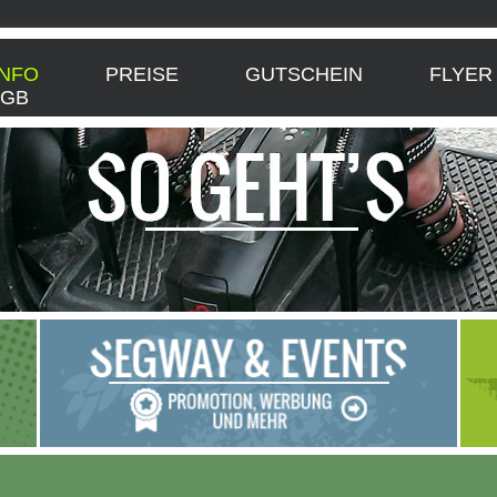
Navigation
überspringen
INFO
PREISE
GUTSCHEIN
FLYER
AGB