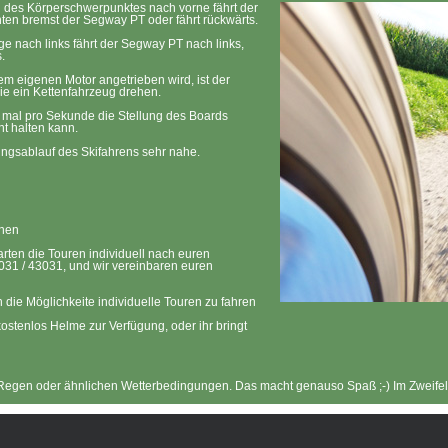
ng des Körperschwerpunktes nach vorne fährt der
en bremst der Segway PT oder fährt rückwärts.
e nach links fährt der Segway PT nach links,
.
m eigenen Motor angetrieben wird, ist der
ie ein Kettenfahrzeug drehen.
 mal pro Sekunde die Stellung des Boards
t halten kann.
ngsablauf des Skifahrens sehr nahe.
onen
arten die Touren individuell nach euren
031 / 43031, und wir vereinbaren euren
 die Möglichkeite individuelle Touren zu fahren
kostenlos Helme zur Verfügung, oder ihr bringt
 Regen oder ähnlichen Wetterbedingungen. Das macht genauso Spaß ;-) Im Zweifelsf