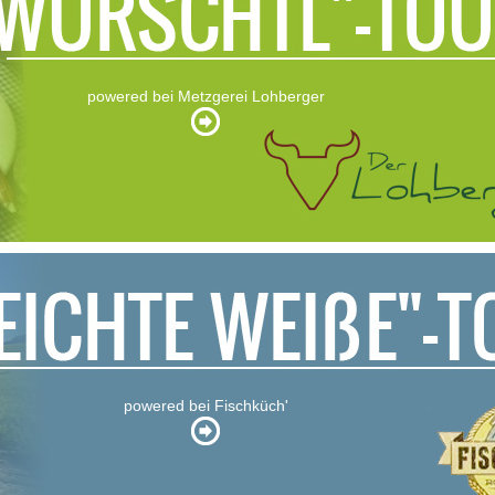
powered bei Metzgerei Lohberger
powered bei Fischküch'